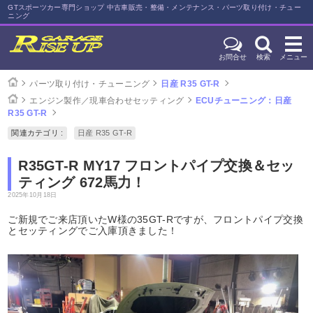
GTスポーツカー専門ショップ 中古車販売・整備・メンテナンス・パーツ取り付け・チュー
ニング
お問合せ
検索
メニュー
パーツ取り付け・チューニング
日産 R35 GT-R
エンジン製作／現車合わせセッティング
ECUチューニング：日産
R35 GT-R
関連カテゴリ :
日産 R35 GT-R
R35GT-R MY17 フロントパイプ交換＆セッ
ティング 672馬力！
2025年10月18日
ご新規でご来店頂いたW様の35GT-Rですが、フロントパイプ交換
とセッティングでご入庫頂きました！