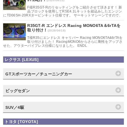
(2026/04/23)
F様R35GT-Rのリセッティングをご紹介させて頂きます！ 新
品ブロックを使用してRSE4.1Lキットを組込みしたエンジン
にTD06SH-20RXタービンキット仕様です。 サーキットマシーンですので、
R35GT-R エンドレス Racing MONO6TA＆6rTAを
取り付け！
(2026/04/18)
T様R35にエンドレス キャリパー Racing MONO6TA&6rTAを
取り付けました！ RacingMONO6からさらに剛性をアップさ
せた、アウターパイプレス仕様になりました。 ENDL
レクサス [LEXUS]
GTスポーツカー／チューニングカー
ビッグセダン
SUV／4駆
トヨタ [TOYOTA]