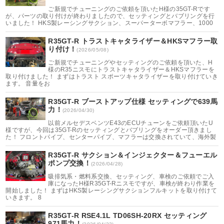
ご新規でチューニングのご依頼を頂いたH様の35GT-Rです
が、パーツの取り付けが終わりましたので、セッティングとバブリングを行
いました！ HKS製レーシングサクション、スーパーターボマフラー、1000
R35GT-R トラストキャタライザー＆HKSマフラー取
り付け！
(2026/05/08)
ご新規でチューニングやセッティングのご依頼を頂いた、H
様のR35ニスモにトラストキャタライザー＆HKSマフラーを
取り付けました！ まずはトラスト スポーツキャタライザーを取り付けていき
ます。 音量をお
R35GT-R ブーストアップ仕様 セッティングで639馬
力！
(2026/04/30)
以前メルセデスベンツE43のECUチューンをご依頼頂いたU
様ですが、今回は35GT-Rのセッティングとバブリングをオーダー頂きまし
た！ フロントパイプ、センターパイプ、マフラーは交換されていて、海外製
R35GT-R サクション＆インジェクター＆フューエル
ポンプ交換！
(2026/04/28)
吸排気系・燃料系交換、セッティング、車検のご依頼でご入
庫になったH様R35GT-Rニスモですが、車検が終わり作業を
開始しました！ まずはHKS製レーシングサクションフルキットを取り付けて
いきます。 8
R35GT-R RSE4.1L TD06SH-20RX セッティング
971馬力！