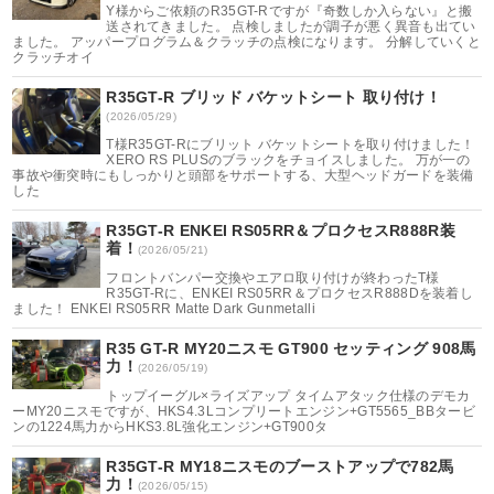
Y様からご依頼のR35GT-Rですが『奇数しか入らない』と搬
送されてきました。 点検しましたが調子が悪く異音も出てい
ました。 アッパープログラム＆クラッチの点検になります。 分解していくと
クラッチオイ
R35GT-R ブリッド バケットシート 取り付け！
(2026/05/29)
T様R35GT-Rにブリット バケットシートを取り付けました！
XERO RS PLUSのブラックをチョイスしました。 万が一の
事故や衝突時にもしっかりと頭部をサポートする、大型ヘッドガードを装備
した
R35GT-R ENKEI RS05RR＆プロクセスR888R装
着！
(2026/05/21)
フロントバンパー交換やエアロ取り付けが終わったT様
R35GT-Rに、ENKEI RS05RR＆プロクセスR888Dを装着し
ました！ ENKEI RS05RR Matte Dark Gunmetalli
R35 GT-R MY20ニスモ GT900 セッティング 908馬
力！
(2026/05/19)
トップイーグル×ライズアップ タイムアタック仕様のデモカ
ーMY20ニスモですが、HKS4.3Lコンプリートエンジン+GT5565_BBタービ
ンの1224馬力からHKS3.8L強化エンジン+GT900タ
R35GT-R MY18ニスモのブーストアップで782馬
力！
(2026/05/15)